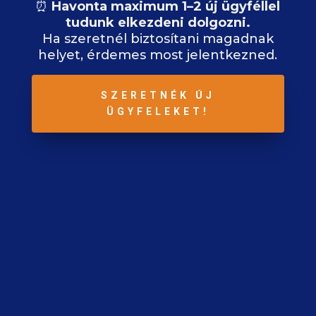
⏰
Havonta maximum 1–2 új ügyféllel
tudunk elkezdeni dolgozni.
Ha szeretnél biztosítani magadnak
helyet, érdemes most jelentkezned.
SZERETNÉK ÚJ
ÜGYFELEKET!