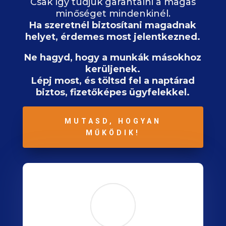
Csak így tudjuk garantálni a magas
minőséget mindenkinél.
Ha szeretnél biztosítani magadnak
helyet, érdemes most jelentkezned.
Ne hagyd, hogy a munkák másokhoz
kerüljenek.
Lépj most, és töltsd fel a naptárad
biztos, fizetőképes ügyfelekkel.
MUTASD, HOGYAN
MŰKÖDIK!