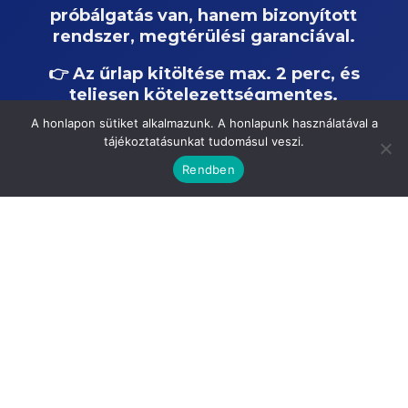
próbálgatás van, hanem bizonyított
rendszer, megtérülési garanciával.
👉 Az űrlap kitöltése max. 2 perc, és
teljesen kötelezettségmentes.
A honlapon sütiket alkalmazunk. A honlapunk használatával a
tájékoztatásunkat tudomásul veszi.
Kérlek, csak akkor töltsd ki, ha:
Rendben
✅ Valós piaci igény van a
szolgáltatásodra
✅ Magas minőségű munkát végzel
✅ A szolgáltatásodon van
„egészséges profit”
✅ Tudsz és akarsz is növekedni
❌ Nem oktatás, coaching, biztosítás,
tanácsadás, vendéglátás vagy MLM a
fő profilod
A jelentkezés menete: