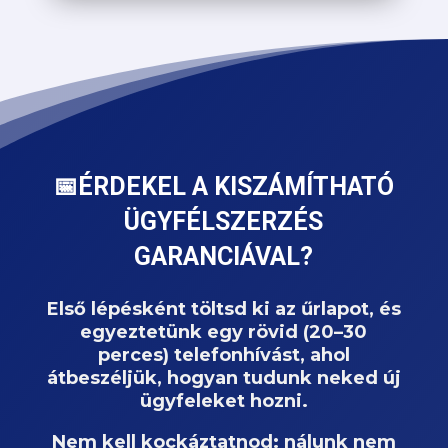
📅ÉRDEKEL A KISZÁMÍTHATÓ
ÜGYFÉLSZERZÉS
GARANCIÁVAL?
Első lépésként töltsd ki az űrlapot, és
egyeztetünk egy rövid (20–30
perces) telefonhívást, ahol
átbeszéljük, hogyan tudunk neked új
ügyfeleket hozni.
Nem kell kockáztatnod: nálunk nem