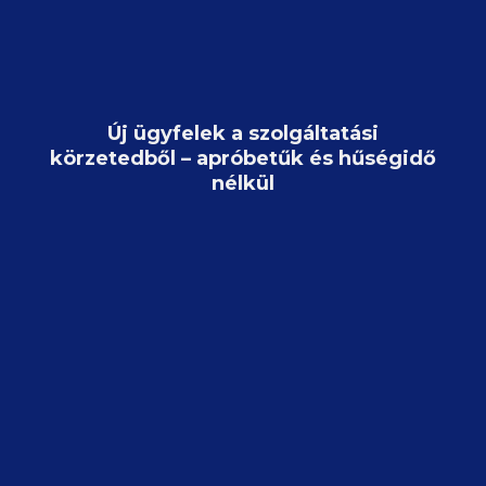
Új ügyfelek a szolgáltatási
körzetedből – apróbetűk és hűségidő
nélkül