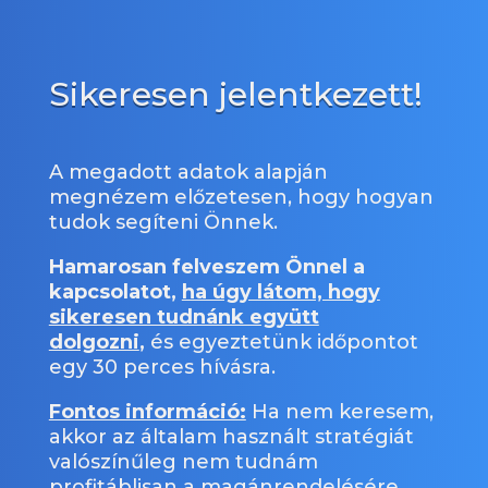
Sikeresen jelentkezett!
A megadott adatok alapján
megnézem előzetesen, hogy hogyan
tudok segíteni Önnek.
Hamarosan felveszem Önnel a
kapcsolatot,
ha úgy látom, hogy
sikeresen tudnánk együtt
dolgozni
,
és egyeztetünk időpontot
egy 30 perces hívásra.
Fontos információ:
Ha nem keresem,
akkor az általam használt stratégiát
valószínűleg nem tudnám
profitáblisan a magánrendelésére