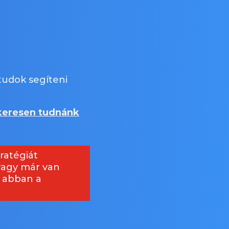
udok segíteni
ikeresen tudnánk
ratégiát
 vagy már van
k abban a