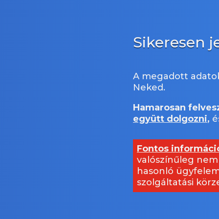
Sikeresen je
A megadott adato
Neked.
Hamarosan felvesz
együtt dolgozni
,
é
Fontos informáci
valószínűleg nem 
hasonló ügyfelem
szolgáltatási körz