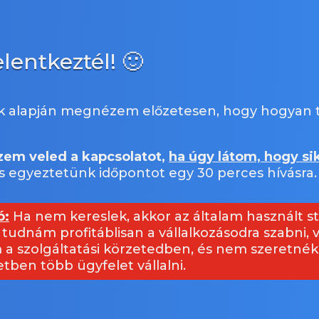
lentkeztél! 🙂
k alapján megnézem előzetesen, hogy hogyan t
em veled a kapcsolatot,
ha úgy látom, hogy s
s egyeztetünk időpontot egy 30 perces hívásra.
ó:
Ha nem kereslek, akkor az általam használt st
tudnám profitáblisan a vállalkozásodra szabni,
 a szolgáltatási körzetedben, és nem szeretné
etben több ügyfelet vállalni.